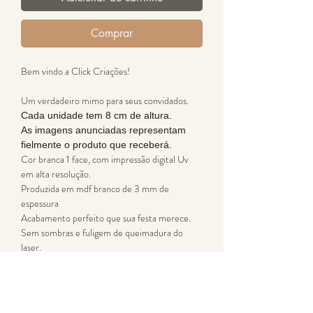
Comprar
Bem vindo a Click Criações!
Um verdadeiro mimo para seus convidados.
Cada unidade tem 8 cm de altura.
As imagens anunciadas representam
fielmente o produto que receberá.
Cor branca 1 face, com impressão digital Uv
em alta resolução.
Produzida em mdf branco de 3 mm de
espessura
Acabamento perfeito que sua festa merece.
Sem sombras e fuligem de queimadura do
laser.
Produto enviado desmontado para evitar
danos durante o transporte e alto custo com
frete.
Montagem extremamente simples com