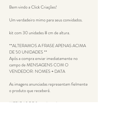
Bem vindo a Click Criações!
Um verdadeiro mimo para seus convidados.
kit com 30 unidades 8 cm de altura.
**ALTERAMOS A FRASE APENAS ACIMA
DE 50 UNIDADES **
Após a compra enviar imediatamente no
campo de MENSAGENS COM O
VENDEDOR: NOMES + DATA
As imagens anunciadas representam fielmente
o produto que receberá.
MEDIDAS DE 8 cm altura, largura
proporcional ao modelo
na cor branca 1 face laminado de fábrica, com
impressão digital Uv em alta resolução.