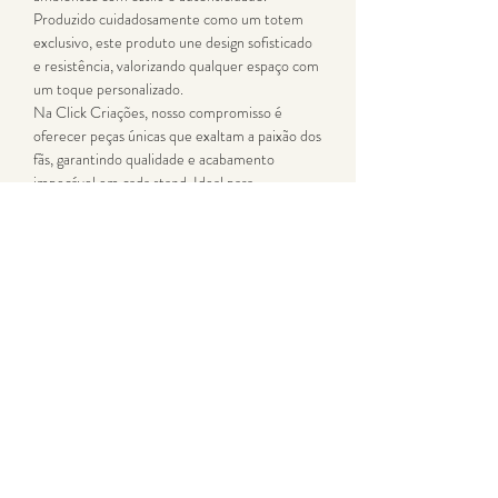
Produzido cuidadosamente como um totem
exclusivo, este produto une design sofisticado
e resistência, valorizando qualquer espaço com
um toque personalizado.
Na Click Criações, nosso compromisso é
oferecer peças únicas que exaltam a paixão dos
fãs, garantindo qualidade e acabamento
impecável em cada stand. Ideal para
colecionadores e admiradores do grupo, este
totem fanmade é um verdadeiro diferencial
para sua decoração.
Adquira já e leve para casa um item que
representa a essência do fandom BTS com
elegância e durabilidade.
Dúvidas Frequentes
Blog Click Criações