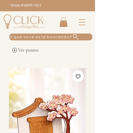
Whats:
41 99875-7623
O que você está buscando?
Ver pontos