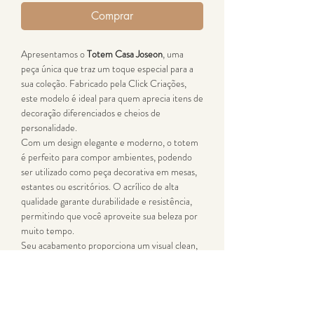
Comprar
Apresentamos o
Totem Casa Joseon
, uma
peça única que traz um toque especial para a
sua coleção. Fabricado pela Click Criações,
este modelo é ideal para quem aprecia itens de
decoração diferenciados e cheios de
personalidade.
Com um design elegante e moderno, o totem
é perfeito para compor ambientes, podendo
ser utilizado como peça decorativa em mesas,
estantes ou escritórios. O acrílico de alta
qualidade garante durabilidade e resistência,
permitindo que você aproveite sua beleza por
muito tempo.
Seu acabamento proporciona um visual clean,
que se adapta facilmente a diferentes estilos
de decoração. Além disso, o totem é leve e
fácil de manusear, tornando prático posicionar
e reorganizar conforme sua preferência.